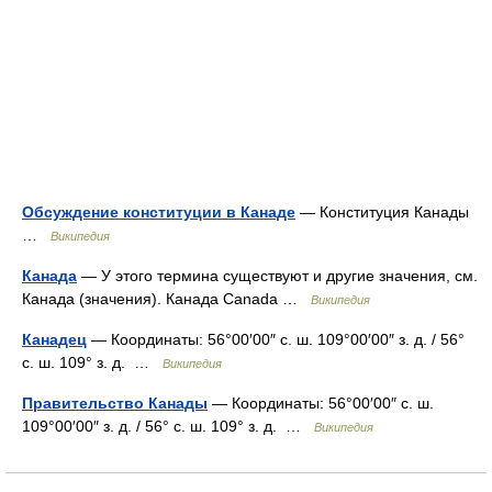
Обсуждение конституции в Канаде
— Конституция Канады
…
Википедия
Канада
— У этого термина существуют и другие значения, см.
Канада (значения). Канада Canada …
Википедия
Канадец
— Координаты: 56°00′00″ с. ш. 109°00′00″ з. д. / 56°
с. ш. 109° з. д. …
Википедия
Правительство Канады
— Координаты: 56°00′00″ с. ш.
109°00′00″ з. д. / 56° с. ш. 109° з. д. …
Википедия