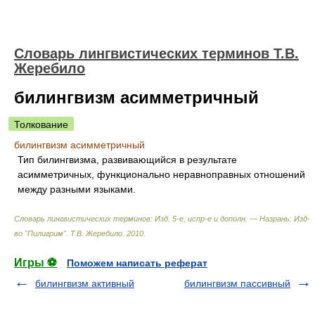
Словарь лингвистических терминов Т.В.
Жеребило
билингвизм асимметричный
Толкование
билингвизм асимметричный
Тип билингвизма, развивающийся в результате
асимметричных, функционально неравноправных отношений
между разными языками.
Словарь лингвистических терминов: Изд. 5-е, испр-е и дополн. — Назрань: Изд-
во "Пилигрим"
.
Т.В. Жеребило
.
2010
.
Игры ⚽
Поможем написать реферат
билингвизм активный
билингвизм пассивный